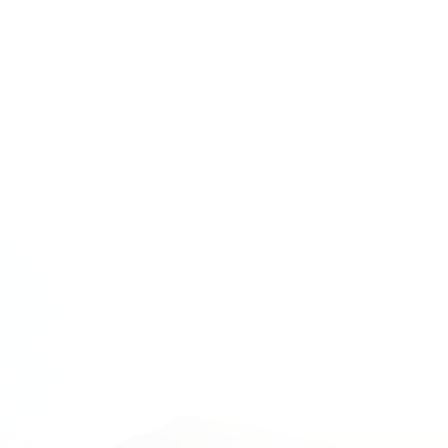
En 2017, je décide de préparer le
diplôme de monitorat de surf tout en
continuant le circuit de compétition.
Nous pensions déjà avec Tom, créer une
école de surf pour partager nos
connaissances et notre savoir-faire.