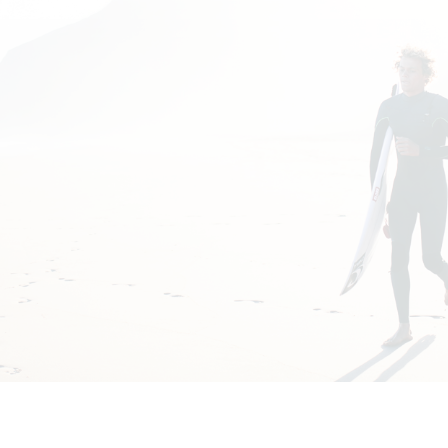
2020, notre projet est lancé avec la
fondation de la « Cloarec Surf
Institute » !
En devenant moniteur de surf à
Seignosse dans les Landes, nous avions
l’ambition de former au surf, débutants
comme confirmés, vacanciers comme
locaux, ayant eu l’art par notre passif
de surfeurs pro et ayant dorénavant la
manière grâce à notre parcours pour
l’obtention de notre BPJEPS.